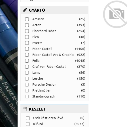
GYÁRTÓ
Amscan
(25)
Artoz
(393)
Eberhard Faber
(254)
Elco
(48)
Everts
(7)
Faber-Castell
(1406)
Faber-Castell Art & Graphic
(922)
Folia
(4048)
Graf von Faber-Castell
(270)
Lamy
(56)
Lerche
(150)
Porsche Design
(3)
Riethmüller
(0)
Standardgraph
(110)
KÉSZLET
Csak készleten lévő
(0)
Kifutó
(2077)