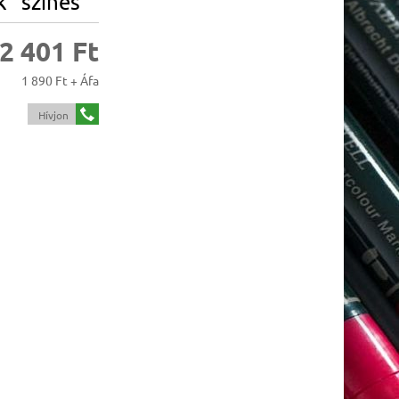
k "színes"
2 401 Ft
1 890 Ft + Áfa
Hívjon