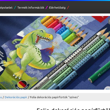
épviselet
Termék információk
Elérhetőség
ru
/
Dekorációs papír
/ Folia dekorációs papírfürtök "színes"