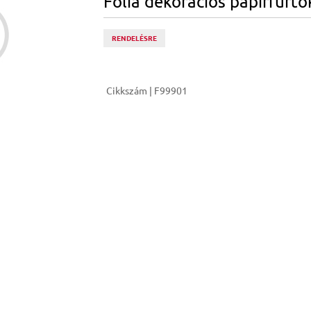
Folia dekorációs papírfürtö
RENDELÉSRE
Cikkszám | F99901