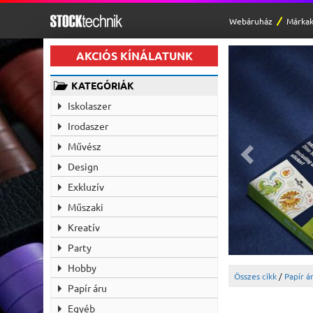
Webáruház
Márkak
AKCIÓS KÍNÁLATUNK
KATEGÓRIÁK
Iskolaszer
Irodaszer
Művész
Design
Exkluzív
Műszaki
Kreatív
Party
Hobby
Összes cikk
/
Papír á
Papír áru
Egyéb