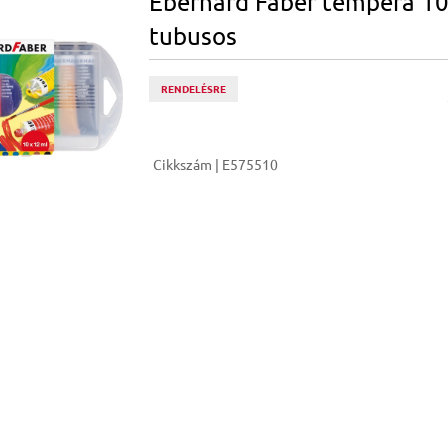
Eberhard Faber tempera 1
tubusos
RENDELÉSRE
Cikkszám | E575510