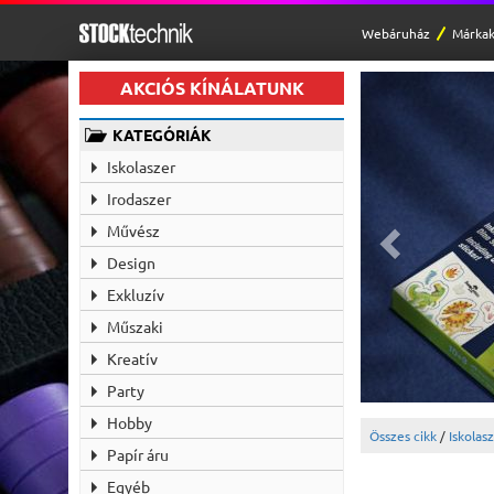
Webáruház
Márkak
AKCIÓS KÍNÁLATUNK
KATEGÓRIÁK
Iskolaszer
Irodaszer
Művész
Design
Exkluzív
Műszaki
Kreatív
Party
Hobby
Összes cikk
/
Iskolas
Papír áru
Egyéb