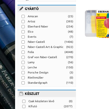
GYÁRTÓ
Amscan
(25)
Artoz
(393)
Eberhard Faber
(254)
Elco
(48)
Everts
(7)
Faber-Castell
(1406)
Faber-Castell Art & Graphic
(922)
Folia
(4048)
Graf von Faber-Castell
(270)
Lamy
(56)
Lerche
(150)
Porsche Design
(3)
Riethmüller
(0)
Standardgraph
(110)
KÉSZLET
Csak készleten lévő
(0)
Kifutó
(2077)