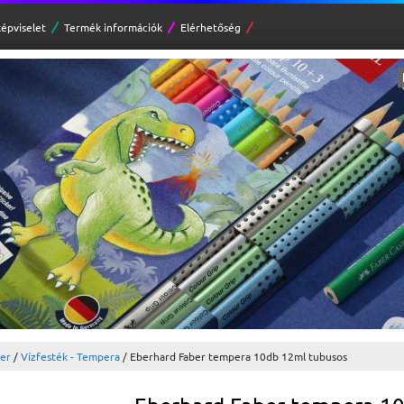
épviselet
Termék információk
Elérhetőség
zer
/
Vízfesték - Tempera
/ Eberhard Faber tempera 10db 12ml tubusos