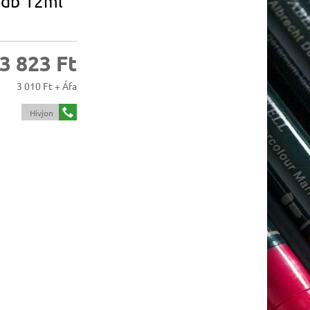
0db 12ml
3 823 Ft
3 010 Ft + Áfa
Hívjon