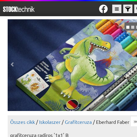
Összes cikk
/
Iskolaszer
/
Grafitceruza
/ Eberhard Faber
grafitceruza radíros '1x1' B