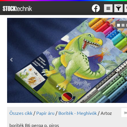
Összes cikk
/
Papír áru
/
Boríték - Meghívók
/ Artoz
boriték B6 perga p. piros