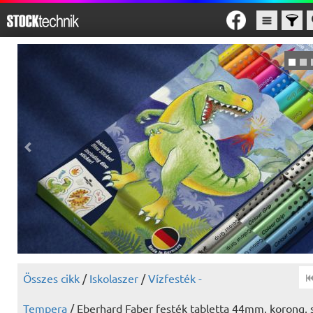
Összes cikk
/
Iskolaszer
/
Vízfesték -
Tempera
/ Eberhard Faber festék tabletta 44mm, korong, 